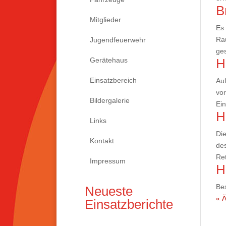
B
Mitglieder
Es 
Ra
Jugendfeuerwehr
ges
Gerätehaus
H
Einsatzbereich
Auf
vor
Bildergalerie
Ein
H
Links
Die
Kontakt
des
Ret
Impressum
H
Bes
Neueste
« Ä
Einsatzberichte