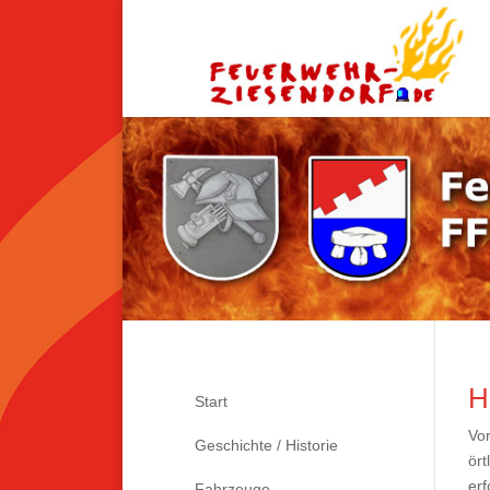
H
Start
Vor
Geschichte / Historie
ört
er
Fahrzeuge