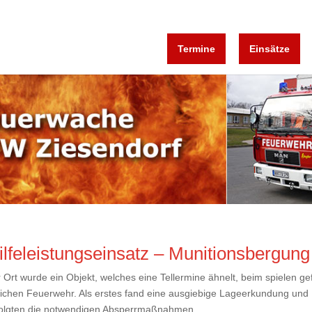
Termine
Einsätze
ilfeleistungseinsatz – Munitionsbergung
 Ort wurde ein Objekt, welches eine Tellermine ähnelt, beim spielen g
lichen Feuerwehr. Als erstes fand eine ausgiebige Lageerkundung und
folgten die notwendigen Absperrmaßnahmen...