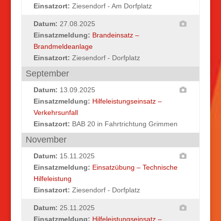
Einsatzort:
Ziesendorf - Am Dorfplatz
Datum:
27.08.2025
Einsatzmeldung:
Brandeinsatz –
Brandmeldeanlage
Einsatzort:
Ziesendorf - Dorfplatz
September
Datum:
13.09.2025
Einsatzmeldung:
Hilfeleistungseinsatz –
Verkehrsunfall
Einsatzort:
BAB 20 in Fahrtrichtung Grimmen
November
Datum:
15.11.2025
Einsatzmeldung:
Einsatzübung – Technische
Hilfeleistung
Einsatzort:
Ziesendorf - Dorfplatz
Datum:
25.11.2025
Einsatzmeldung:
Hilfeleistungseinsatz –