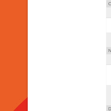
O
N
D