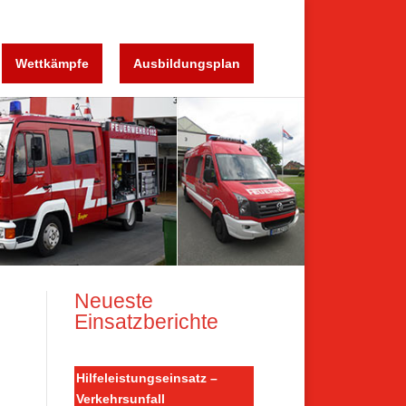
Wettkämpfe
Ausbildungsplan
Neueste
Einsatzberichte
Hilfeleistungseinsatz –
Verkehrsunfall