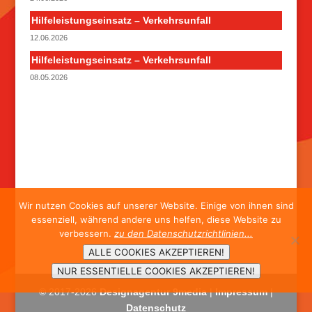
Hilfeleistungseinsatz – Verkehrsunfall
12.06.2026
Hilfeleistungseinsatz – Verkehrsunfall
08.05.2026
Wir nutzen Cookies auf unserer Website. Einige von ihnen sind
essenziell, während andere uns helfen, diese Website zu
verbessern.
zu den Datenschutzrichtlinien...
ALLE COOKIES AKZEPTIEREN!
NUR ESSENTIELLE COOKIES AKZEPTIEREN!
© 2017-
2026
Designagentur 9media
|
Impressum
|
Datenschutz