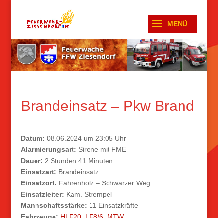
Brandeinsatz – Pkw Brand
Datum:
08.06.2024 um 23:05 Uhr
Alarmierungsart:
Sirene mit FME
Dauer:
2 Stunden 41 Minuten
Einsatzart:
Brandeinsatz
Einsatzort:
Fahrenholz – Schwarzer Weg
Einsatzleiter:
Kam. Strempel
Mannschaftsstärke:
11 Einsatzkräfte
Fahrzeuge:
HLF20
,
LF8/6
,
MTW