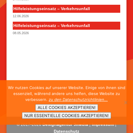
Hilfeleistungseinsatz – Verkehrsunfall
12.06.2026
Hilfeleistungseinsatz – Verkehrsunfall
08.05.2026
Wir nutzen Cookies auf unserer Website. Einige von ihnen sind
essenziell, während andere uns helfen, diese Website zu
verbessern.
zu den Datenschutzrichtlinien...
ALLE COOKIES AKZEPTIEREN!
NUR ESSENTIELLE COOKIES AKZEPTIEREN!
© 2017-
2026
Designagentur 9media
|
Impressum
|
Datenschutz