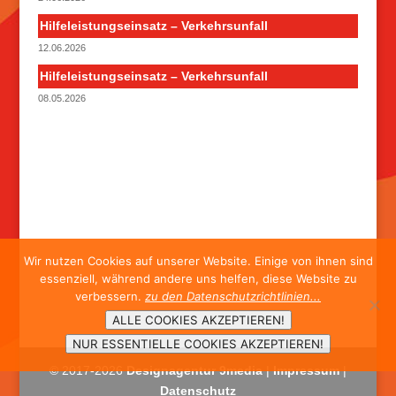
Hilfeleistungseinsatz – Verkehrsunfall
12.06.2026
Hilfeleistungseinsatz – Verkehrsunfall
08.05.2026
Wir nutzen Cookies auf unserer Website. Einige von ihnen sind
essenziell, während andere uns helfen, diese Website zu
verbessern.
zu den Datenschutzrichtlinien...
ALLE COOKIES AKZEPTIEREN!
NUR ESSENTIELLE COOKIES AKZEPTIEREN!
© 2017-
2026
Designagentur 9media
|
Impressum
|
Datenschutz