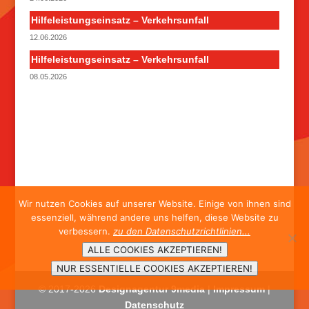
Hilfeleistungseinsatz – Verkehrsunfall
12.06.2026
Hilfeleistungseinsatz – Verkehrsunfall
08.05.2026
Wir nutzen Cookies auf unserer Website. Einige von ihnen sind
essenziell, während andere uns helfen, diese Website zu
verbessern.
zu den Datenschutzrichtlinien...
ALLE COOKIES AKZEPTIEREN!
NUR ESSENTIELLE COOKIES AKZEPTIEREN!
© 2017-
2026
Designagentur 9media
|
Impressum
|
Datenschutz