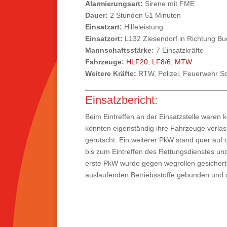
Alarmierungsart:
Sirene mit FME
Dauer:
2 Stunden 51 Minuten
Einsatzart:
Hilfeleistung
Einsatzort:
L132 Ziesendorf in Richtung Bu
Mannschaftsstärke:
7 Einsatzkräfte
Fahrzeuge:
HLF20
,
LF8/6
,
MTW
Weitere Kräfte:
RTW, Polizei, Feuerwehr 
Einsatzbericht:
Beim Eintreffen an der Einsatzstelle waren 
konnten eigenständig ihre Fahrzeuge verlas
gerutscht. Ein weiterer PkW stand quer auf
bis zum Eintreffen des Rettungsdienstes un
erste PkW wurde gegen wegrollen gesichert 
auslaufenden Betriebsstoffe gebunden und di