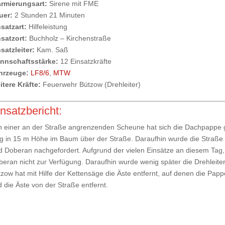
armierungsart:
Sirene mit FME
uer:
2 Stunden 21 Minuten
satzart:
Hilfeleistung
satzort:
Buchholz – Kirchenstraße
satzleiter:
Kam. Saß
nnschaftsstärke:
12 Einsatzkräfte
hrzeuge:
LF8/6
,
MTW
tere Kräfte:
Feuerwehr Bützow (Drehleiter)
nsatzbericht:
 einer an der Straße angrenzenden Scheune hat sich die Dachpappe 
g in 15 m Höhe im Baum über der Straße. Daraufhin wurde die Straße v
 Doberan nachgefordert. Aufgrund der vielen Einsätze an diesem Tag,
eran nicht zur Verfügung. Daraufhin wurde wenig später die Drehleiter
zow hat mit Hilfe der Kettensäge die Äste entfernt, auf denen die Pap
 die Äste von der Straße entfernt.