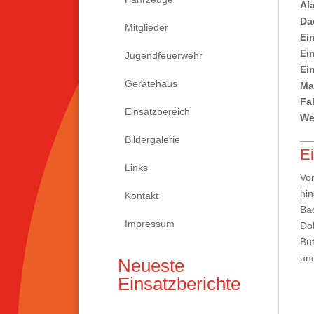
Al
Da
Mitglieder
Ein
Ein
Jugendfeuerwehr
Ein
Gerätehaus
Ma
Fa
Einsatzbereich
Wei
Bildergalerie
Ei
Links
Von
hin
Kontakt
Bad
Impressum
Dob
Büt
und
Neueste
Einsatzberichte