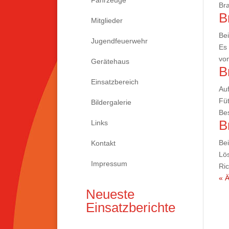
Bra
B
Mitglieder
Bei
Jugendfeuerwehr
Es 
von
Gerätehaus
B
Einsatzbereich
Au
Füt
Bildergalerie
Bes
B
Links
Bei
Kontakt
Lös
Impressum
Ric
« Ä
Neueste
Einsatzberichte