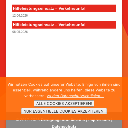
Hilfeleistungseinsatz – Verkehrsunfall
12.06.2026
Hilfeleistungseinsatz – Verkehrsunfall
08.05.2026
Wir nutzen Cookies auf unserer Website. Einige von ihnen sind
essenziell, während andere uns helfen, diese Website zu
verbessern.
zu den Datenschutzrichtlinien...
ALLE COOKIES AKZEPTIEREN!
NUR ESSENTIELLE COOKIES AKZEPTIEREN!
© 2017-
2026
Designagentur 9media
|
Impressum
|
Datenschutz